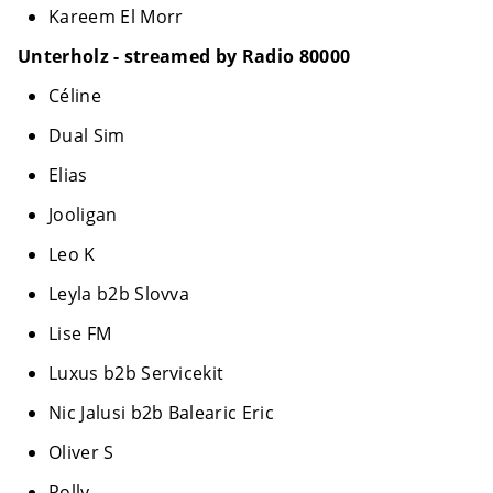
Kareem El Morr
Unterholz - streamed by Radio 80000
Céline
Dual Sim
Elias
Jooligan
Leo K
Leyla b2b Slovva
Lise FM
Luxus b2b Servicekit
Nic Jalusi b2b Balearic Eric
Oliver S
Polly