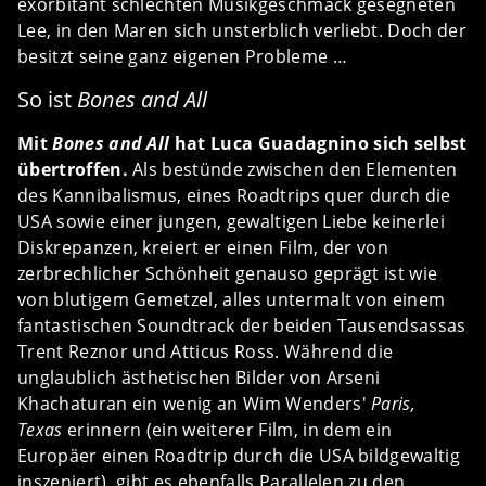
exorbitant schlechten Musikgeschmack gesegneten
Lee, in den Maren sich unsterblich verliebt. Doch der
besitzt seine ganz eigenen Probleme …
So ist
Bones and All
Mit
Bones and All
hat Luca Guadagnino sich selbst
übertroffen.
Als bestünde zwischen den Elementen
des Kannibalismus, eines Roadtrips quer durch die
USA sowie einer jungen, gewaltigen Liebe keinerlei
Diskrepanzen, kreiert er einen Film, der von
zerbrechlicher Schönheit genauso geprägt ist wie
von blutigem Gemetzel, alles untermalt von einem
fantastischen Soundtrack der beiden Tausendsassas
Trent Reznor und Atticus Ross. Während die
unglaublich ästhetischen Bilder von Arseni
Khachaturan ein wenig an Wim Wenders'
Paris,
Texas
erinnern (ein weiterer Film, in dem ein
Europäer einen Roadtrip durch die USA bildgewaltig
inszeniert), gibt es ebenfalls Parallelen zu den