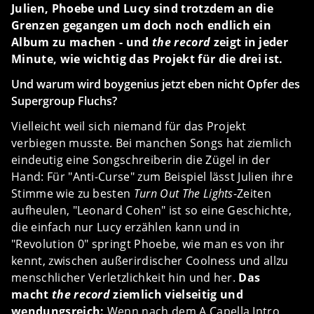
Julien, Phoebe und Lucy sind trotzdem an die
Grenzen gegangen um doch noch endlich ein
Album zu machen - und
the record
zeigt in jeder
Minute, wie wichtig das Projekt für die drei ist.
Und warum wird boygenius jetzt eben nicht Opfer des
Supergroup Fluchs?
Vielleicht weil sich niemand für das Projekt
verbiegen musste. Bei manchen Songs hat ziemlich
eindeutig eine Songschreiberin die Zügel in der
Hand: Für "Anti-Curse" zum Beispiel lässt Julien ihre
Stimme wie zu besten
Turn Out The Lights
-Zeiten
aufheulen, "Leonard Cohen" ist so eine Geschichte,
die einfach nur Lucy erzählen kann und in
"Revolution 0" springt Phoebe, wie man es von ihr
kennt, zwischen außerirdischer Coolness und allzu
menschlicher Verletzlichkeit hin und her.
Das
macht
the record
ziemlich vielseitig und
wendungsreich:
Wenn nach dem A Capella Intro