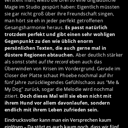
versteht man, wieso die Drei so eine unglaubliche
Magie im Studio gespürt haben: Eigentlich müssten
sie gar nicht groß über ihre Freundschaft singen,
man hört sie eh in jeder perfekt getroffenen
Gesangsharmonie heraus.
Es passt natürlich
trotzdem perfekt und gibt einen sehr wohligen
Gegenpunkt zu den wie üblich enorm
persönlichen Texten, die auch gerne mal in
düstere Regionen abtauchen.
Aber deutlich stärker
als sonst steht auf
the record
eben auch das
Überwinden von Krisen im Vordergrund. Gerade im
Closer der Platte schaut Phoebe nochmal auf ihr
fünf Jahre zurückliegendes Gefühlschaos aus "Me &
My Dog" zurück, sogar die Melodie wird nochmal
zitiert.
Doch dieses Mal will sie eben nicht mit
ihrem Hund vor allem davonlaufen, sondern
endlich mit ihrem Leben zufrieden sein.
Eindrucksvoller kann man ein Versprechen kaum
einlösen – Da stört es auch kaum noch, dass wir fünf