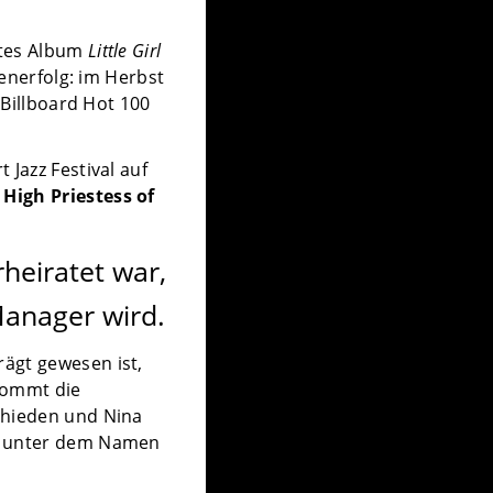
stes Album
Little Girl
senerfolg: im Herbst
 Billboard Hot 100
 Jazz Festival auf
High Priestess of
heiratet war,
Manager wird.
ägt gewesen ist,
 kommt die
chieden und Nina
er unter dem Namen