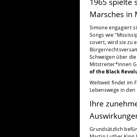
1965 spielte
Marsches in
Simone engagiert s
Songs wie "Mississi
covert, wird sie zu 
Bürgerrechtsversam
Schweigen über die
Mitstreiter*innen G
of the Black Revol
Weltweit findet im 
Lebenswege in den
Ihre zunehmen
Auswirkungen
Grundsätzlich befür
Martin Luther King J