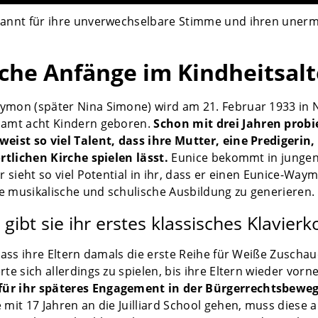
kannt für ihre unverwechselbare Stimme und ihren uner
che Anfänge im Kindheitsalt
ymon (später Nina Simone) wird am 21. Februar 1933 in N
samt acht Kindern geboren.
Schon mit drei Jahren probi
eist so viel Talent, dass ihre Mutter, eine Predigerin
örtlichen Kirche spielen lässt.
Eunice bekommt in jungen
er sieht so viel Potential in ihr, dass er einen Eunice-Wa
e musikalische und schulische Ausbildung zu generieren.
 gibt sie ihr erstes klassisches Klavierk
 dass ihre Eltern damals die erste Reihe für Weiße Zusch
te sich allerdings zu spielen, bis ihre Eltern wieder vorn
ür ihr späteres Engagement in der Bürgerrechtsbewe
 mit 17 Jahren an die Juilliard School gehen, muss diese a