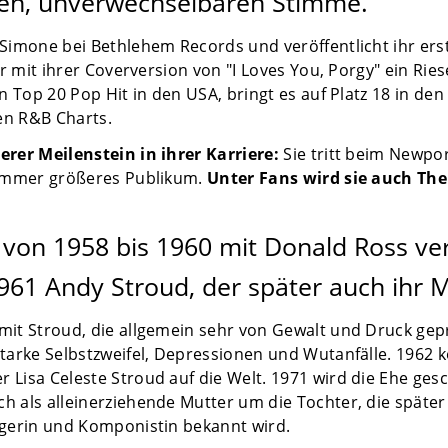
efen, unverwechselbaren Stimme.
 Simone bei Bethlehem Records und veröffentlicht ihr er
hr mit ihrer Coverversion von "I Loves You, Porgy" ein Rie
n Top 20 Pop Hit in den USA, bringt es auf Platz 18 in den
den R&B Charts.
erer Meilenstein in ihrer Karriere:
Sie tritt beim Newport
 immer größeres Publikum.
Unter Fans wird sie auch The 
von 1958 bis 1960 mit Donald Ross ver
1961 Andy Stroud, der später auch ihr 
it Stroud, die allgemein sehr von Gewalt und Druck gepr
tarke Selbstzweifel, Depressionen und Wutanfälle. 1962
Lisa Celeste Stroud auf die Welt. 1971 wird die Ehe ges
h als alleinerziehende Mutter um die Tochter, die spät
ngerin und Komponistin bekannt wird.