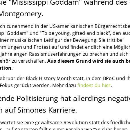
 sie "Mississippi Goddam" während des
 Montgomery.
ich zunehmend in der US-amerikanischen Bürgerrechtsb
ppi Goddam" und "To be young, gifted and black", den auc
einer musikalischen Leitfigur der Bewegung. Sie tritt bei
mlungen und Protest auf und findet endlich eine Möglich
 jahrelangen Rassismuserfahrungen zu brechen und sich
ehör zu verschaffen.
Aus diesem Grund wird sie auch b
ution.
Februar der Black History Month statt, in dem BPoC und 
 Fokus gerückt werden. Mehr dazu
findest du hier
.
de Politisierung hat allerdings negati
 auf Simones Karriere.
wortet sie eine gewaltsame Revolution statt des friedlic
r., auf Konzerten fällt sie mit Parolen wie "Seid ihr bereit,