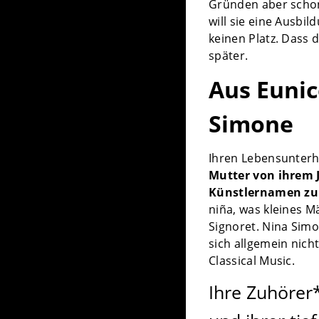
Gründen aber schon
will sie eine Ausbi
keinen Platz. Dass 
später.
Aus Euni
Simone
Ihren Lebensunterha
Mutter von ihrem J
Künstlernamen zu 
niña, was kleines 
Signoret. Nina Simo
sich allgemein nich
Classical Music.
Ihre Zuhörer*