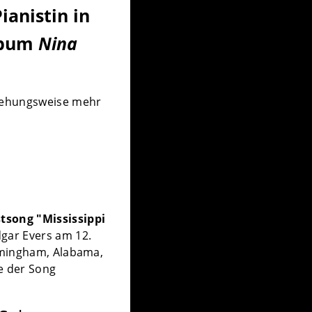
ianistin in
lbum
Nina
ziehungsweise mehr
tsong "Mississippi
gar Evers am 12.
rmingham, Alabama,
e der Song