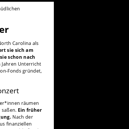
müdlichen
er
orth Carolina als
ert sie sich am
, sie schon nach
 Jahren Unterricht
ymon-Fonds gründet,
onzert
auer*innen räumen
e saßen.
Ein früher
gung.
Nach der
us finanziellen