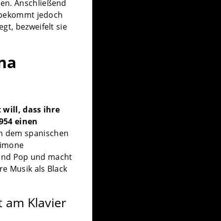
sen. Anschließend
n, bekommt jedoch
gt, bezweifelt sie
na
 will, dass ihre
1954 einen
on dem spanischen
Simone
l und Pop und macht
re Musik als Black
t am Klavier