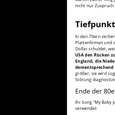
nicht nur Zuspruch 
Tiefpunk
In den 70ern verli
Plattenfirmen und 
Dollar schuldet, we
USA den Rücken zu 
England, die Nied
dementsprechend 
größer, sie wird so
Störung diagnostizi
Ende der 80er
Ihr Song "My Baby J
verwendet: