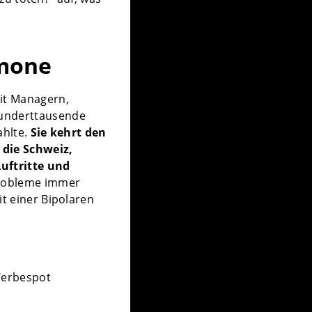
imone
it Managern,
underttausende
ahlte.
Sie kehrt den
 die Schweiz,
uftritte und
robleme immer
it einer Bipolaren
 Werbespot