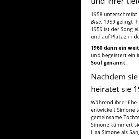
und ihrer ti
1958 unterschreibt
Blue
. 1959 gelingt i
1959 ist der Song ei
und auf Platz 2 in 
1960 dann ein weit
und begeistert ein
Soul genannt.
Nachdem sie 
heiratet sie 
Während ihrer Ehe m
entwickelt Simone s
gemeinsame Tochter 
Simone kümmert sic
Lisa Simone als Sä