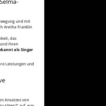
 Selma-
ewegung und mit
h Aretha Franklin
keit, das
 und ihren
ekannt als Singer
ihre Leistungen und
ve
hen Ansatzes von
 zu töten?" auf, was