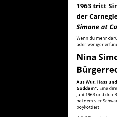
1963 tritt S
der Carnegi
Simone at Ca
Wenn du mehr darüb
oder weniger erfu
Nina Simo
Bürgerre
Aus Wut, Hass und 
Goddam".
Eine dir
Juni 1963 und den 
bei dem vier Schwa
boykottiert.